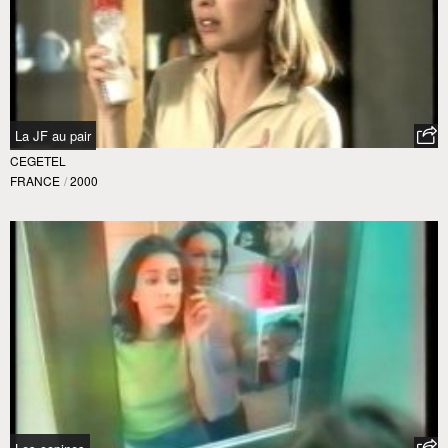
La JF au pair
CEGETEL
FRANCE
/
2000