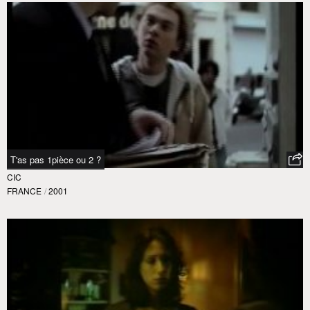
T'as pas 1pièce ou 2 ?
CIC
FRANCE
/
2001