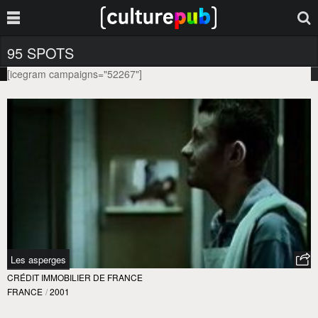
95 SPOTS
[icegram campaigns="52267"]
Les asperges
CRÉDIT IMMOBILIER DE FRANCE
FRANCE
/
2001