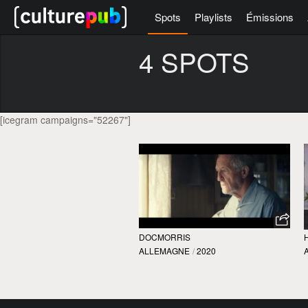
Spots
Playlists
Émissions
4 SPOTS
[icegram campaigns="52267"]
DOCMORRIS
ALLEMAGNE
/
2020