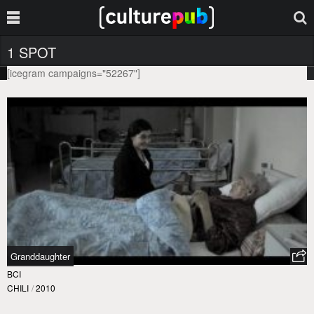
1 SPOT
[icegram campaigns="52267"]
Granddaughter
BCI
CHILI
/
2010