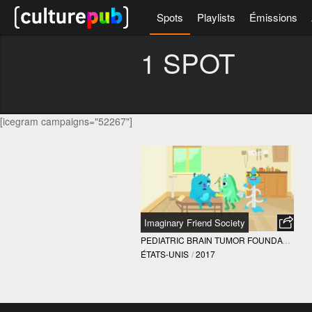
Spots
Playlists
Émissions
1 SPOT
[icegram campaigns="52267"]
Imaginary Friend Society
PEDIATRIC BRAIN TUMOR FOUNDATION
ÉTATS-UNIS
/
2017