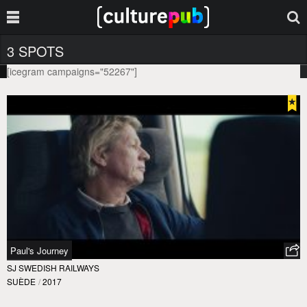
3 SPOTS
[icegram campaigns="52267"]
Paul's Journey
SJ SWEDISH RAILWAYS
SUÈDE
/
2017