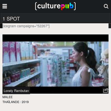
1 SPOT
[icegram campaigns="52267"]
Lonely Rambutan
MALEE
THAÏLANDE
/
2019