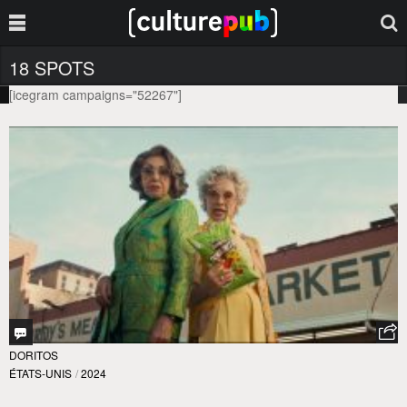
18 SPOTS
[icegram campaigns="52267"]
DORITOS
ÉTATS-UNIS
/
2024