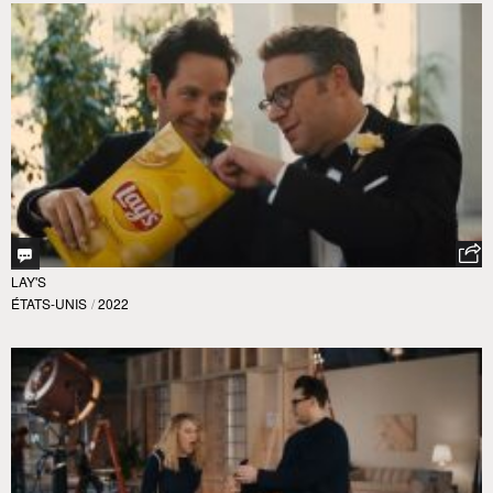
LAY'S
ÉTATS-UNIS
/
2022