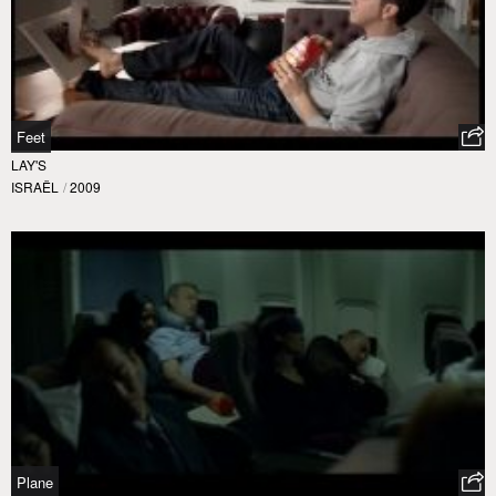
Feet
LAY'S
ISRAËL
/
2009
Plane