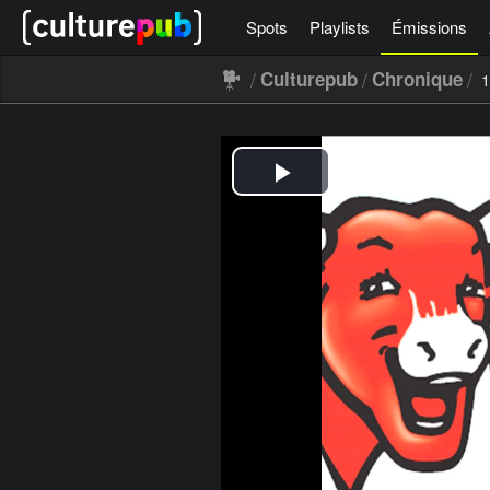
Spots
Playlists
Émissions
/
/
/
Culturepub
Chronique
1
[icegram campaigns="52267"]