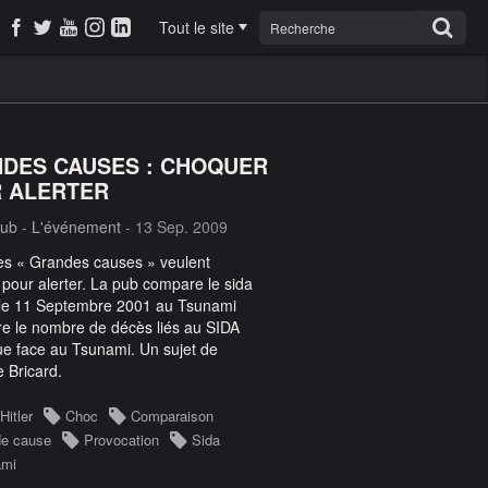
Tout le site
DES CAUSES : CHOQUER
 ALERTER
pub
-
L'événement
- 13 Sep. 2009
es « Grandes causes » veulent
pour alerter. La pub compare le sida
, le 11 Septembre 2001 au Tsunami
e le nombre de décès liés au SIDA
ue face au Tsunami. Un sujet de
e Bricard.
Hitler
Choc
Comparaison
e cause
Provocation
Sida
ami