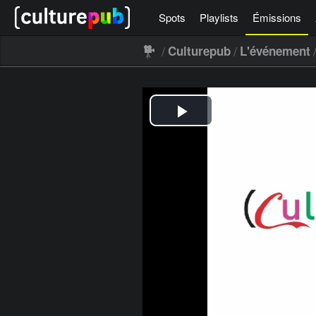
Spots
Playlists
Émissions
/
/
Culturepub
L'événement
[icegram campaigns="52267"]
Grandes causes : Choquer pour alerter