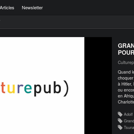
Articles
Newsletter
/
GRAN
POUR
Culture
Quand l
choquer 
à Hitler
ou encor
en Afriq
Charlott
Adolf 
Grand
Tsun