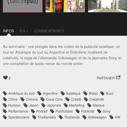
INFOS
EN +
COMMENTAIRES
Au sommaire : une plongée dans les codes de la publicité asiatique, un
tour en Amérique du sud où Argentins et Brésiliens rivalisent de
créativité, la saga de l’allemande Volkswagen et de la japonaise Sony et
une compilation de spots venus du monde entier.
2
PARTAGER
Amérique du sud
Argentine
Asiatique
Brésil
Buzz
Chine
Chinois
Coca-Cola
Créatif
Créativité
Humour
Japon
Japonais
Marketing
Marque
Performance
Portrait
Publicitaire
Publicité
Sony
Spectaculaire
Thaïlandais
Thaïlande
Volkswagen
VW