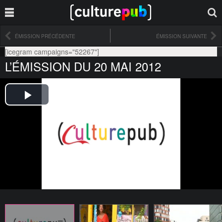
ÉMISSION PRÉCÉDENTE
ÉMISSION SUIVANTE
[icegram campaigns="52267"]
L’ÉMISSION DU 20 MAI 2012