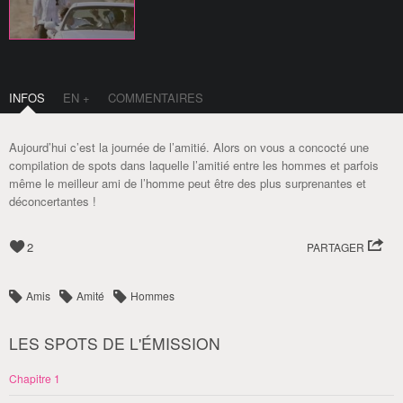
INFOS
EN +
COMMENTAIRES
Aujourd’hui c’est la journée de l’amitié. Alors on vous a concocté une
compilation de spots dans laquelle l’amitié entre les hommes et parfois
même le meilleur ami de l’homme peut être des plus surprenantes et
déconcertantes !
2
PARTAGER
Amis
Amité
Hommes
LES SPOTS DE L'ÉMISSION
Chapitre 1