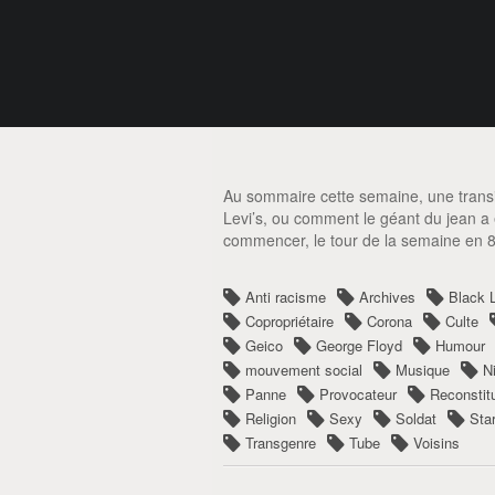
Au sommaire cette semaine, une transit
Levi’s, ou comment le géant du jean a e
commencer, le tour de la semaine en 
Anti racisme
Archives
Black 
Copropriétaire
Corona
Culte
Geico
George Floyd
Humour
mouvement social
Musique
N
Panne
Provocateur
Reconstit
Religion
Sexy
Soldat
Sta
Transgenre
Tube
Voisins