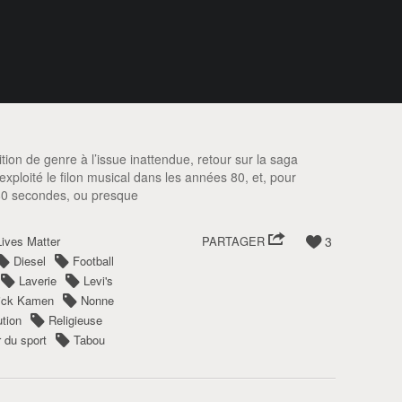
ion de genre à l’issue inattendue, retour sur la saga
xploité le filon musical dans les années 80, et, pour
80 secondes, ou presque
Lives Matter
PARTAGER
3
Diesel
Football
Laverie
Levi's
ick Kamen
Nonne
ution
Religieuse
r du sport
Tabou