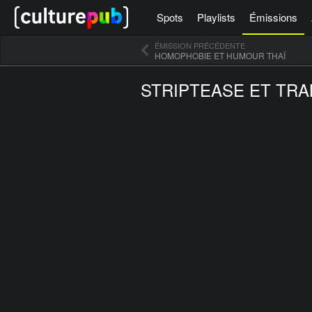
Spots
Playlists
Émissions
ÉMISSION PRÉCÉDENTE
HOMOPHOBIE ET HUMOUR THAÏ
[icegram campaigns="52267"]
STRIPTEASE ET TR