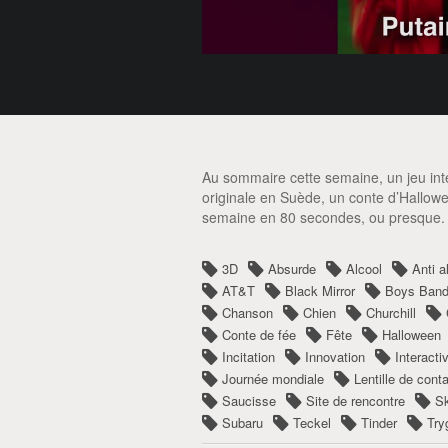
Au sommaire cette semaine, un jeu inter
originale en Suède, un conte d’Hallowee
semaine en 80 secondes, ou presque.
3D
Absurde
Alcool
Anti a
AT&T
Black Mirror
Boys Ban
Chanson
Chien
Churchill
Conte de fée
Fête
Halloween
Incitation
Innovation
Interactiv
Journée mondiale
Lentille de cont
Saucisse
Site de rencontre
Sk
Subaru
Teckel
Tinder
Try