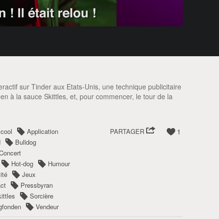
actif sur Tinder aux Etats-Unis, une technique publicitaire
n à la sauce Skittles, et, pour commencer, le tour de la
lcool
Application
PARTAGER
1
d
Bulldog
Concert
Hot-dog
Humour
ité
Jeux
act
Pressbyran
ittles
Sorcière
gfonden
Vendeur