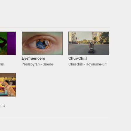
Eyefluencers
Chur-Chill
nis
Pressbyran - Suède
Churchill - Royaume-uni
unis