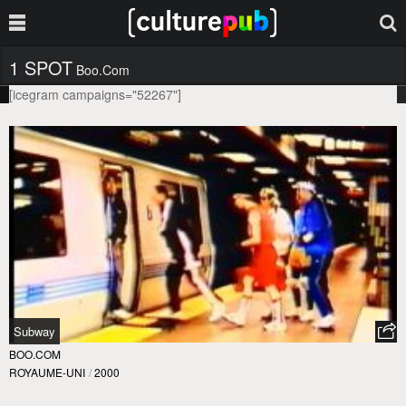
1 SPOT
Boo.com
[icegram campaigns="52267"]
Subway
BOO.COM
ROYAUME-UNI
/
2000