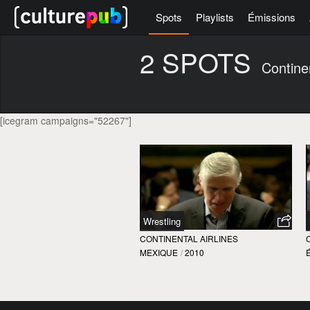
Spots
Playlists
Émissions
2 SPOTS
Continen
[icegram campaigns="52267"]
Wrestling
CONTINENTAL AIRLINES
MEXIQUE
/
2010