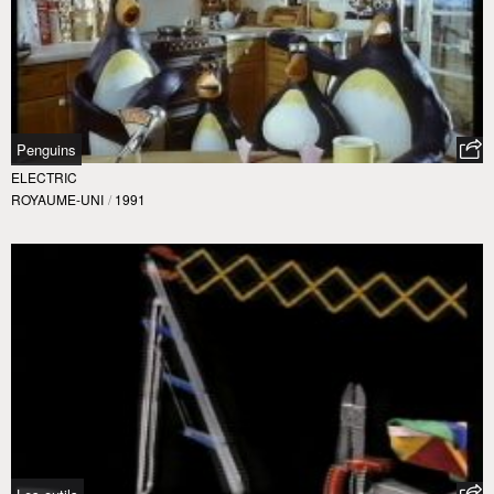
Penguins
ELECTRIC
ROYAUME-UNI
/
1991