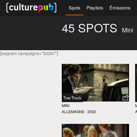
Spots
Playlists
Émissions
45 SPOTS
Mini
[icegram campaigns="52267"]
Tow Truck
MINI
ALLEMAGNE
/
2002