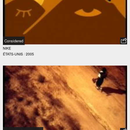
Considered
NIKE
ÉTATS-UNIS
/
2005