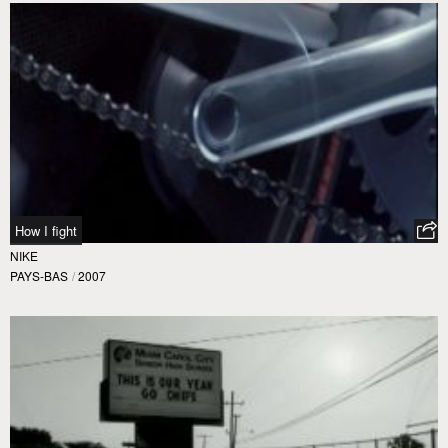
How I fight
NIKE
PAYS-BAS
/
2007