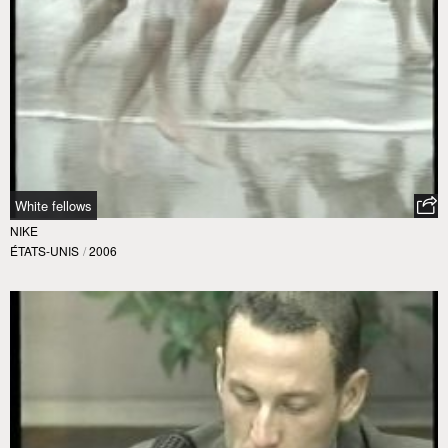
White fellows
NIKE
ÉTATS-UNIS
/
2006