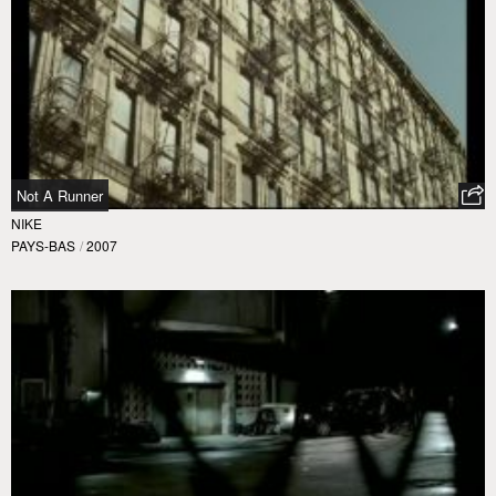
Not A Runner
NIKE
PAYS-BAS
/
2007