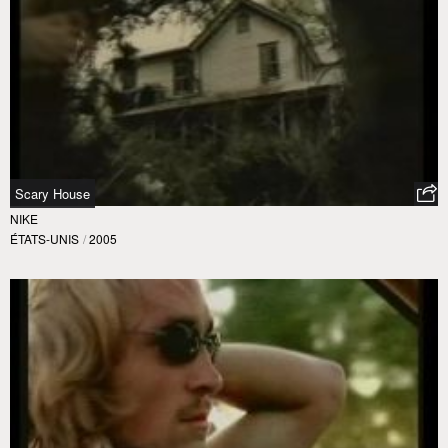
Scary House
NIKE
ÉTATS-UNIS
/
2005