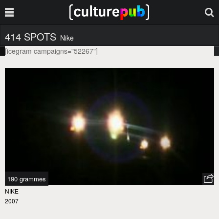
414 SPOTS
Nike
[icegram campaigns="52267"]
190 grammes
NIKE
2007