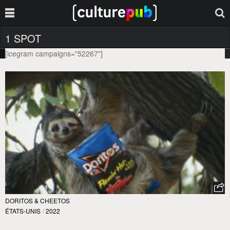
1 SPOT
[icegram campaigns="52267"]
DORITOS & CHEETOS
ÉTATS-UNIS
/
2022