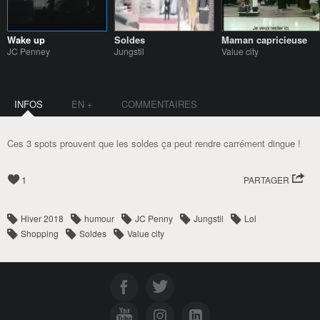
Wake up
Soldes
Maman capricieuse
JC Penney
Jungstil
Value city
INFOS
EN +
COMMENTAIRES
Ces 3 spots prouvent que les soldes ça peut rendre carrément dingue !
1
PARTAGER
Hiver 2018
humour
JC Penny
Jungstil
Lol
Shopping
Soldes
Value city