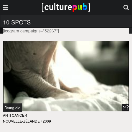
10 SPOTS
[icegram campaigns="52267"]
Dying old
ANTI CANCER
NOUVELLE-ZÉLANDE
/
2009