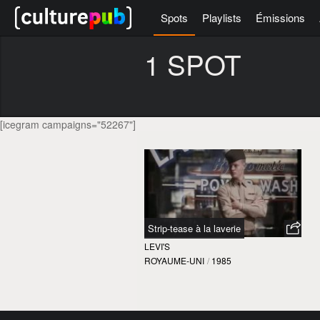
Spots
Playlists
Émissions
1 SPOT
[icegram campaigns="52267"]
Strip-tease à la laverie
LEVI'S
ROYAUME-UNI
/
1985