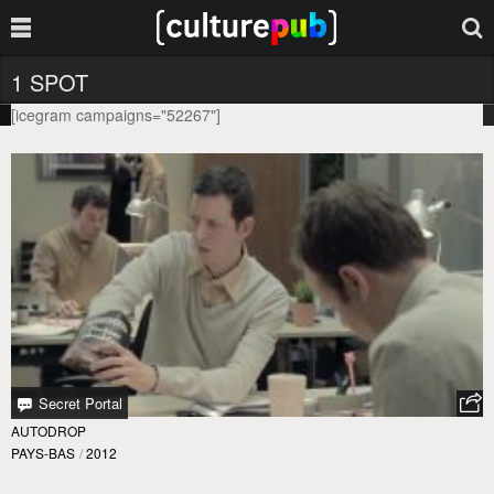
1 SPOT
[icegram campaigns="52267"]
Secret Portal
AUTODROP
PAYS-BAS
/
2012