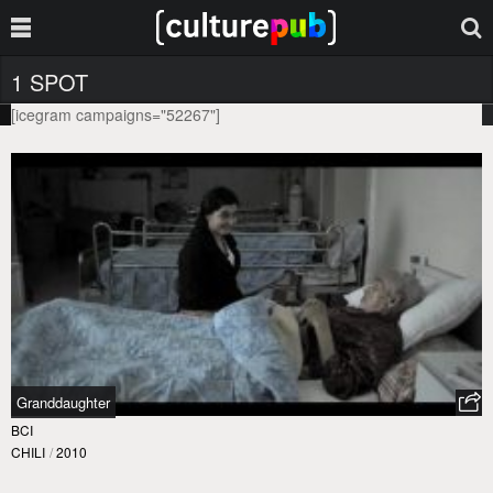
1 SPOT
[icegram campaigns="52267"]
Granddaughter
BCI
CHILI
/
2010