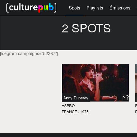
Spots
Playlists
Émissions
2 SPOTS
[icegram campaigns="52267"]
Anny Duperey
ASPRO
FRANCE
/
1975