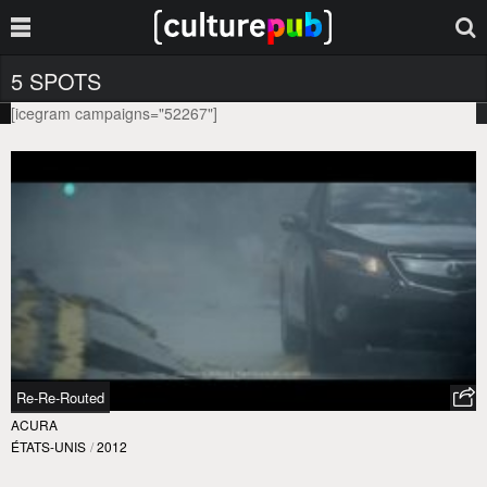
5 SPOTS
[icegram campaigns="52267"]
Re-Re-Routed
ACURA
ÉTATS-UNIS
/
2012