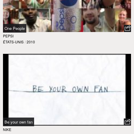
One People
PEPSI
ÉTATS-UNIS
/
2010
Be your own fan
NIKE