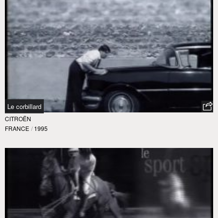
Le corbillard
CITROËN
FRANCE
/
1995