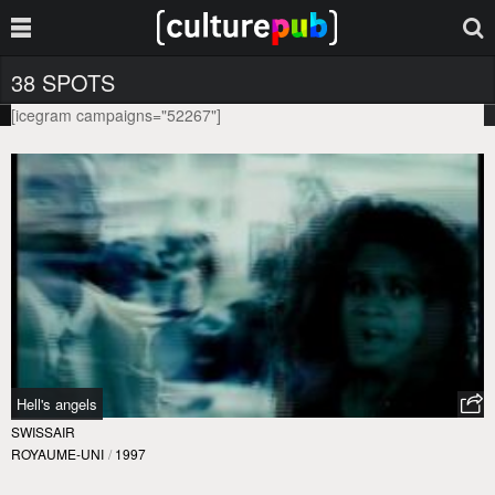
38 SPOTS
[icegram campaigns="52267"]
Hell's angels
SWISSAIR
ROYAUME-UNI
/
1997