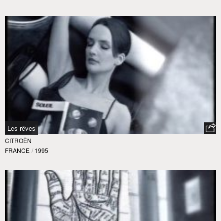
Les rêves
CITROËN
FRANCE
/
1995