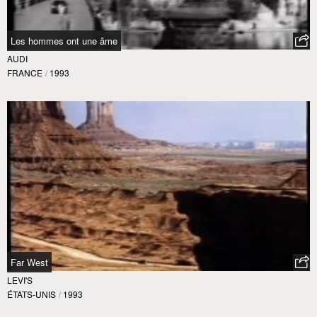
Les hommes ont une âme
AUDI
FRANCE
/
1993
Far West
LEVI'S
ÉTATS-UNIS
/
1993