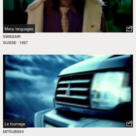
Many languages
SWISSAIR
SUISSE
/
1997
Le tournage
MITSUBISHI