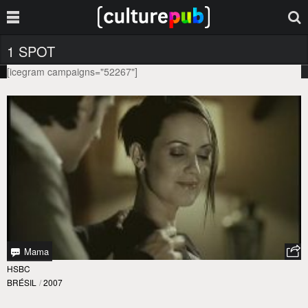
1 SPOT
[icegram campaigns="52267"]
Mama
HSBC
BRÉSIL
/
2007