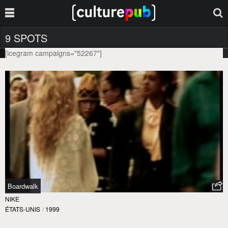
9 SPOTS
[icegram campaigns="52267"]
Boardwalk
NIKE
ÉTATS-UNIS
/
1999