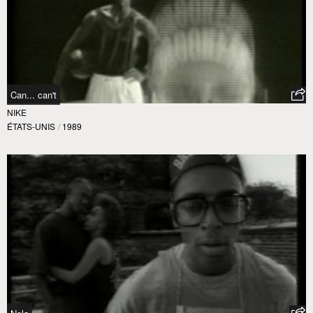
Can... can't
NIKE
ÉTATS-UNIS
/
1989