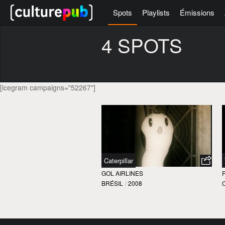
Spots
Playlists
Émissions
4 SPOTS
[icegram campaigns="52267"]
Caterpillar
GOL AIRLINES
BRÉSIL
/
2008