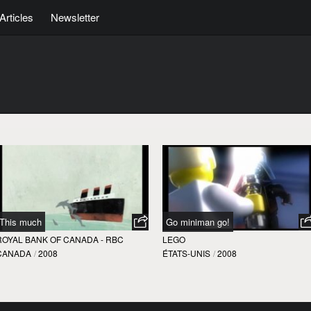
Articles
Newsletter
This much
Go miniman go!
ROYAL BANK OF CANADA - RBC
LEGO
CANADA
/
2008
ÉTATS-UNIS
/
2008