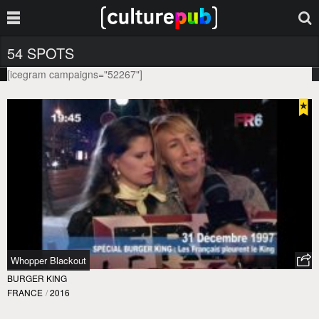
54 SPOTS
[icegram campaigns="52267"]
Whopper Blackout
BURGER KING
FRANCE
/
2016