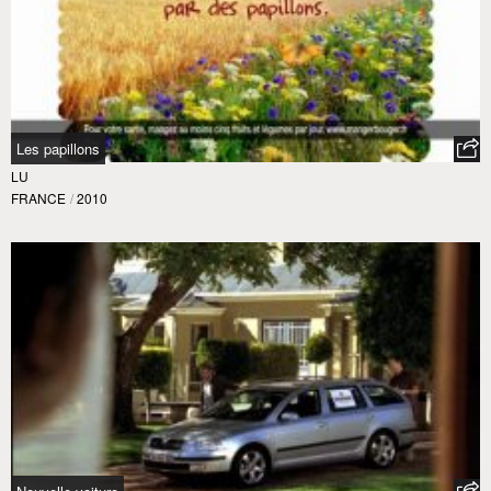
Les papillons
LU
FRANCE
/
2010