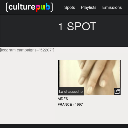
Spots
Playlists
Émissions
1 SPOT
[icegram campaigns="52267"]
La chaussette
AIDES
FRANCE
/
1997