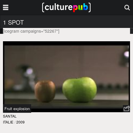
1 SPOT
[icegram campaigns="52267"]
Fruit explosion
SANTAL
ITALIE
/
2009