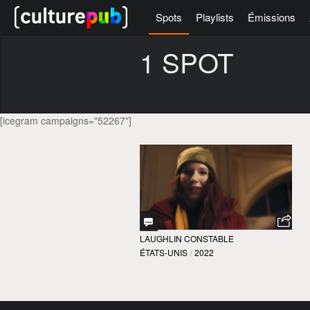
Spots
Playlists
Émissions
1 SPOT
[icegram campaigns="52267"]
LAUGHLIN CONSTABLE
ÉTATS-UNIS
/
2022