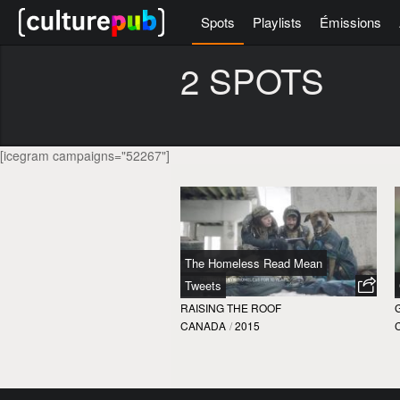
Spots
Playlists
Émissions
2 SPOTS
[icegram campaigns="52267"]
The Homeless Read Mean
Tweets
RAISING THE ROOF
CANADA
/
2015