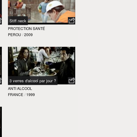
Stiff neck
PROTECTION SANTÉ
PEROU
/
2009
3 verres d'alcool par jour ?
ANTI ALCOOL
FRANCE
/
1999