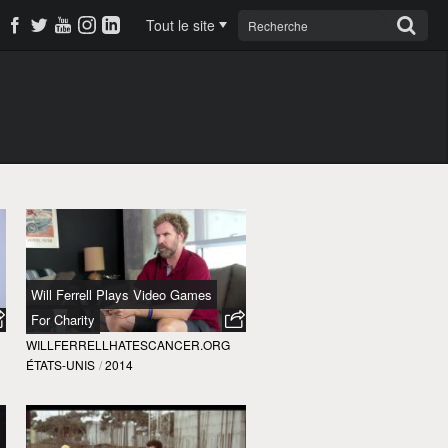
Tout le site
Will Ferrell Plays Video Games
For Charity
WILLFERRELLHATESCANCER.ORG
ÉTATS-UNIS
/
2014