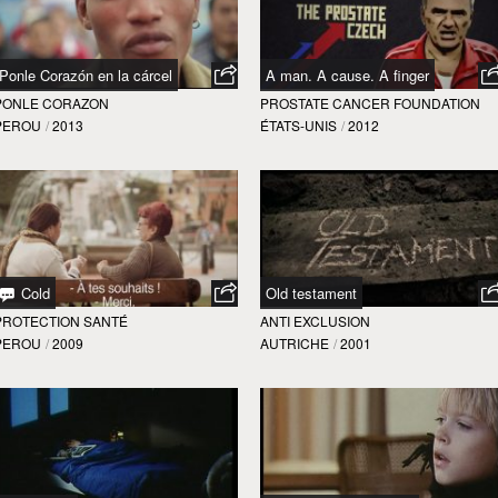
Ponle Corazón en la cárcel
A man. A cause. A finger
PONLE CORAZON
PROSTATE CANCER FOUNDATION
PEROU
/
2013
ÉTATS-UNIS
/
2012
Cold
Old testament
PROTECTION SANTÉ
ANTI EXCLUSION
PEROU
/
2009
AUTRICHE
/
2001