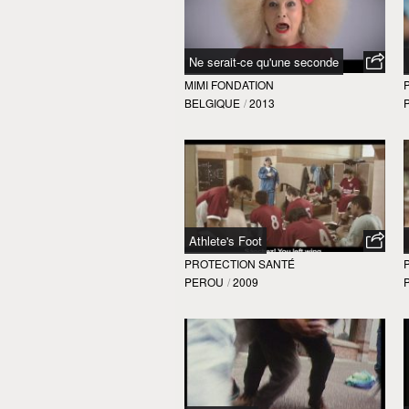
Ne serait-ce qu'une seconde
MIMI FONDATION
BELGIQUE
/
2013
Athlete's Foot
PROTECTION SANTÉ
PEROU
/
2009