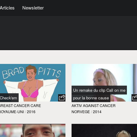
Articles
Newsletter
Un remake du clip Call on me
Check'em
pour la bonne cause
BREAST CANCER CARE
AKTIV AGAINST CANCER
ROYAUME-UNI
/
2016
NORVEGE
/
2014