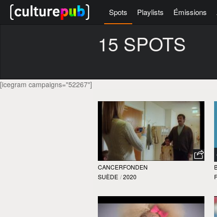
Spots
Playlists
Émissions
15 SPOTS
[icegram campaigns="52267"]
CANCERFONDEN
SUÈDE
/
2020