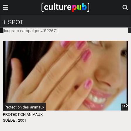
1 SPOT
[icegram campaigns="52267"]
Protection des animaux
PROTECTION ANIMAUX
SUÈDE
/
2001