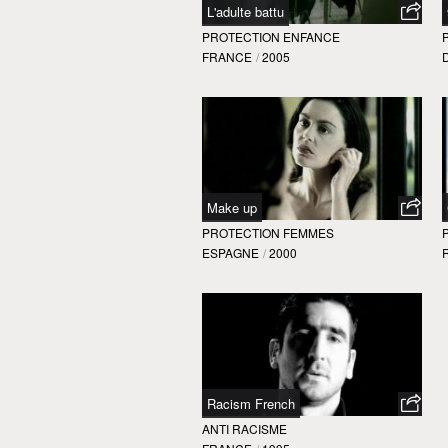
L'adulte battu
PROTECTION ENFANCE
FRANCE
/
2005
Make up
PROTECTION FEMMES
ESPAGNE
/
2000
Racism French
ANTI RACISME