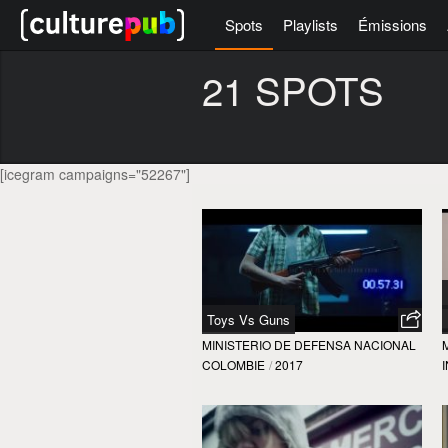
Spots
Playlists
Émissions
21 SPOTS
[icegram campaigns="52267"]
Toys Vs Guns
MINISTERIO DE DEFENSA NACIONAL
COLOMBIE
/
2017