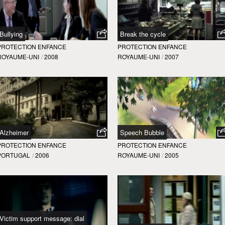
Bullying
Break the cycle
PROTECTION ENFANCE
PROTECTION ENFANCE
ROYAUME-UNI
/
2008
ROYAUME-UNI
/
2007
Alzheimer
Speech Bubble
PROTECTION ENFANCE
PROTECTION ENFANCE
PORTUGAL
/
2006
ROYAUME-UNI
/
2005
Victim support message: dial