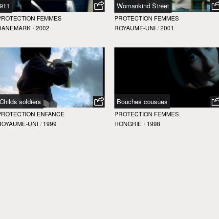
911
Womankind Street
PROTECTION FEMMES
PROTECTION FEMMES
DANEMARK
/
2002
ROYAUME-UNI
/
2001
Childs soldiers
Bouches cousues
PROTECTION ENFANCE
PROTECTION FEMMES
ROYAUME-UNI
/
1999
HONGRIE
/
1998