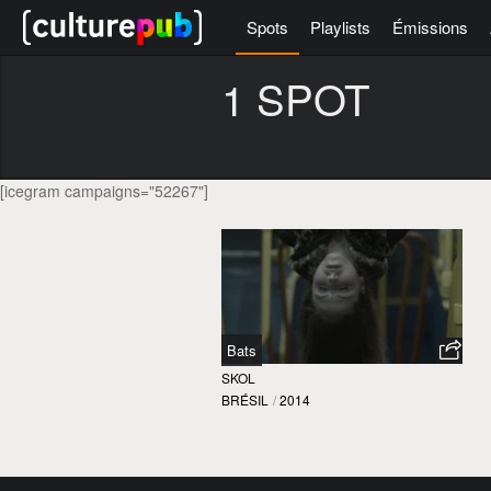
Spots
Playlists
Émissions
1 SPOT
[icegram campaigns="52267"]
Bats
SKOL
BRÉSIL
/
2014