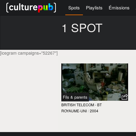
Spots
Playlists
Émissions
1 SPOT
[icegram campaigns="52267"]
Fils & parents
BRITISH TELECOM - BT
ROYAUME-UNI
/
2004