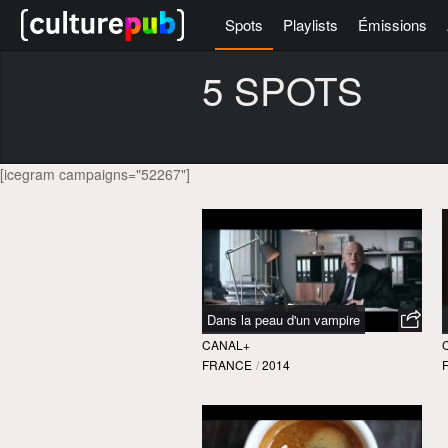
Spots
Playlists
Émissions
5 SPOTS
[icegram campaigns="52267"]
Dans la peau d'un vampire
CANAL+
FRANCE
/
2014