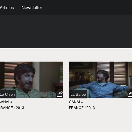
Articles
Newsletter
Le Chien
La Barbe
CANAL+
CANAL+
FRANCE
/
2013
FRANCE
/
2013