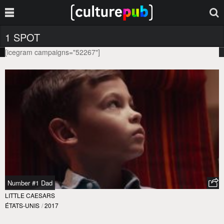
1 SPOT
[icegram campaigns="52267"]
Number #1 Dad
LITTLE CAESARS
ÉTATS-UNIS
/
2017