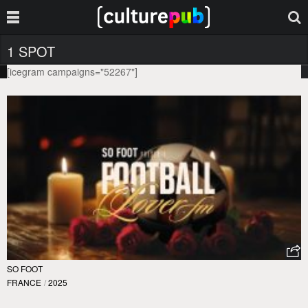
1 SPOT
[icegram campaigns="52267"]
SO FOOT
FRANCE
/
2025