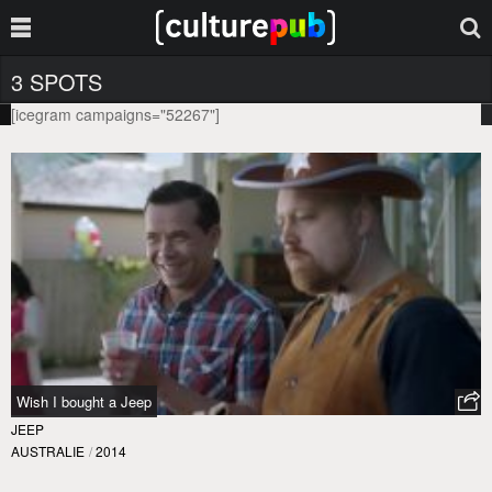
3 SPOTS
[icegram campaigns="52267"]
Wish I bought a Jeep
JEEP
AUSTRALIE
/
2014