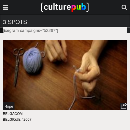
3 SPOTS
[icegram campaigns="52267"]
Rope
BELGACOM
BELGIQUE
/
2007