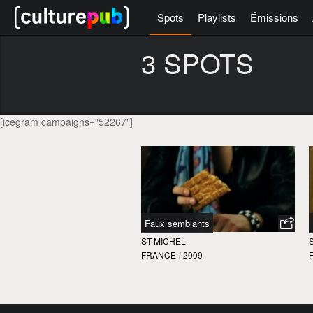
Spots
Playlists
Émissions
3 SPOTS
[icegram campaigns="52267"]
Faux semblants
ST MICHEL
FRANCE
/
2009