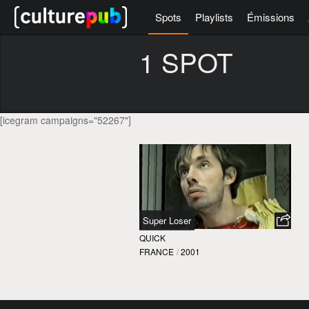
Spots
Playlists
Émissions
1 SPOT
[icegram campaigns="52267"]
Super Loser
QUICK
FRANCE
/
2001