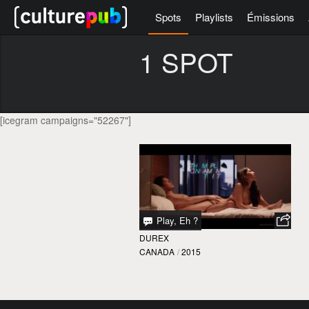
Spots
Playlists
Émissions
1 SPOT
[icegram campaigns="52267"]
Play, Eh ?
DUREX
CANADA
/
2015