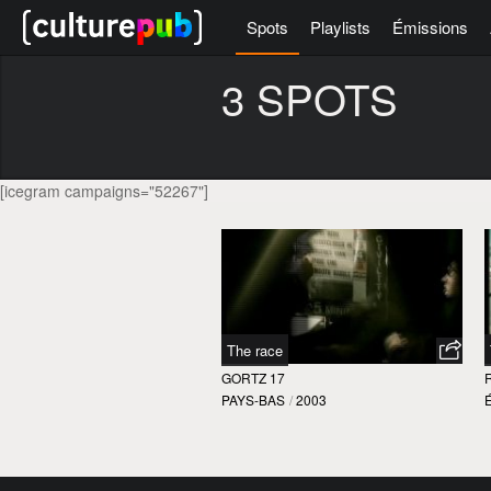
Spots
Playlists
Émissions
3 SPOTS
[icegram campaigns="52267"]
The race
GORTZ 17
PAYS-BAS
/
2003