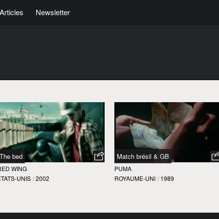
Articles
Newsletter
The bed
Match brésil & GB
RED WING
PUMA
ÉTATS-UNIS
/
2002
ROYAUME-UNI
/
1989