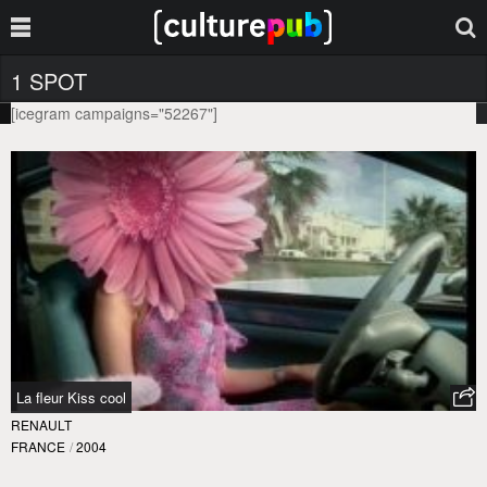
1 SPOT
[icegram campaigns="52267"]
La fleur Kiss cool
RENAULT
FRANCE
/
2004